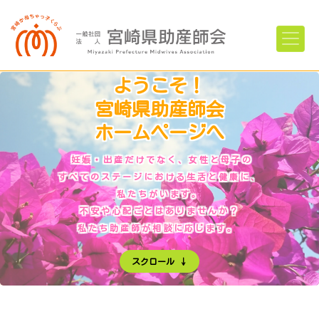
ようこそ！
宮崎県助産師会
ホームページへ
妊娠・出産だけでなく、女性と母子の
すべてのステージにおける生活と健康に、
私たちがいます。
不安や心配ごとはありませんか？
私たち助産師が相談に応じます。
スクロール ↓